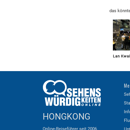
das könnte
Lan Kwa
Me
Se
Sta
Inf
HONGKONG
Flu
Online-Reiseführer seit 2006
Unt