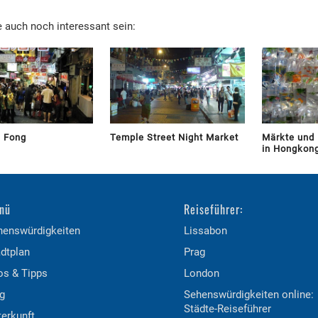
 auch noch interessant sein:
i Fong
Temple Street Night Market
Märkte und 
in Hongkon
nü
Reiseführer:
henswürdigkeiten
Lissabon
dtplan
Prag
os & Tipps
London
g
Sehenswürdigkeiten online:
Städte-Reiseführer
erkunft