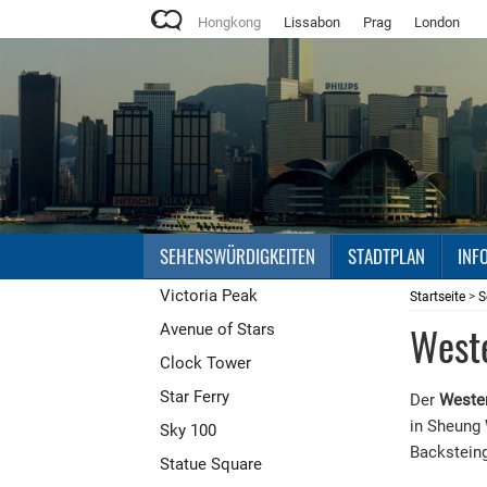
Hongkong
Lissabon
Prag
London
SEHENSWÜRDIGKEITEN
STADTPLAN
INF
Victoria Peak
Startseite
>
S
West
Avenue of Stars
Clock Tower
Star Ferry
Der
Weste
in Sheung 
Sky 100
Backstein
Statue Square